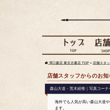
澤口書店 東京古書店 TOP
>
店舗スタッ
店舗スタッフからのお知
森山大道・荒木経惟｜写真コーナ
海外でも人気が高い森山大道や
ます。