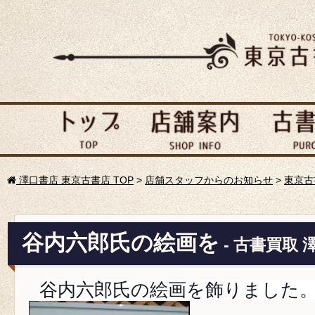
澤口書店 東京古書店 TOP
>
店舗スタッフからのお知らせ
>
東京古
谷内六郎氏の絵画を
- 古書買取 
谷内六郎氏の絵画を飾りました