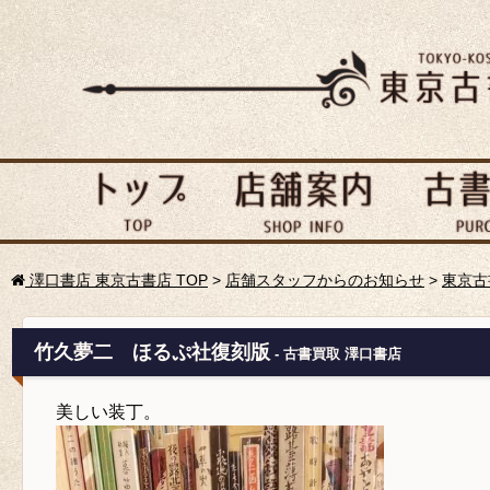
澤口書店 東京古書店 TOP
>
店舗スタッフからのお知らせ
>
東京古
竹久夢二 ほるぷ社復刻版
- 古書買取 澤口書店
美しい装丁。