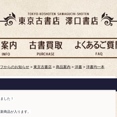
フからのお知らせ
>
東京古書店
>
商品案内
>
洋書
>
洋書均一本
しました！
に新商品が入ります。