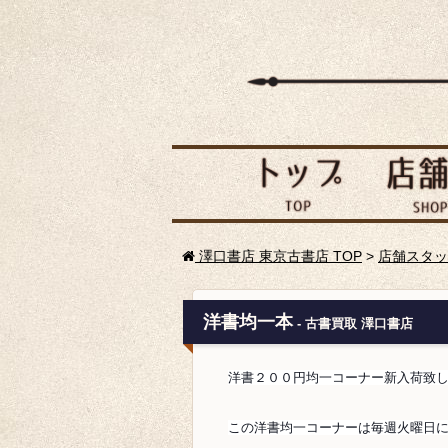
澤口書店 東京古書店 TOP
>
店舗スタッ
洋書均一本
- 古書買取 澤口書店
洋書２００円均一コーナー新入荷致
この洋書均一コーナーは毎週火曜日