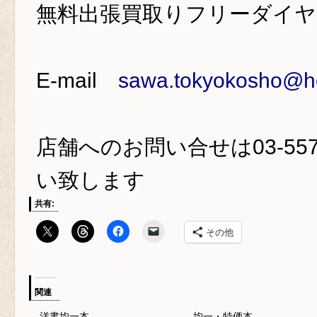
無料出張買取りフリーダイ
E-mail
sawa.tokyokosho@ho
店舗へのお問い合せは
03-55
い致します
共有:
その他
関連
洋書均一本
均一・特価本