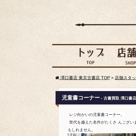
澤口書店 東京古書店 TOP
>
店舗スタッ
児童書コーナー
- 古書買取 澤口書
レジ向かいの児童書コーナー。
世代を越えた名作がたくさ
んござい
もしれません。