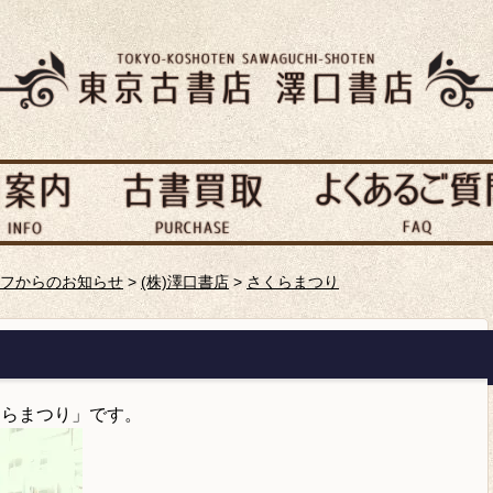
フからのお知らせ
>
(株)澤口書店
>
さくらまつり
くらまつり」です。