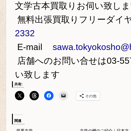
文学古本買取り
お伺い致しま
無料出張買取りフリーダ
2332
E-mail
sawa.tokyokosho@h
店舗へのお問い合せは
03-55
い致します
共有:
その他
関連
世界文学
文学の棚のご紹介｜日本文