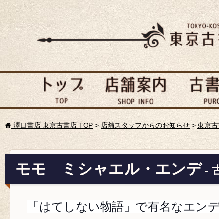
澤口書店 東京古書店 TOP
>
店舗スタッフからのお知らせ
>
東京古
モモ ミシャエル・エンデ
-
「はてしない物語」で有名なエン