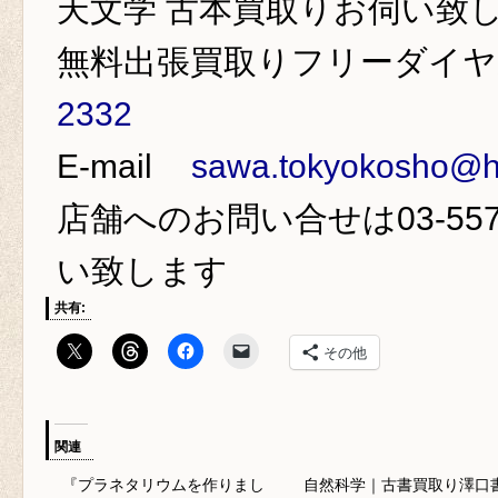
天文学 古本買取り
お伺い致
無料出張買取りフリーダイ
2332
E-mail
sawa.tokyokosho@ho
店舗へのお問い合せは
03-55
い致します
共有:
その他
関連
『プラネタリウムを作りまし
自然科学｜古書買取り澤口