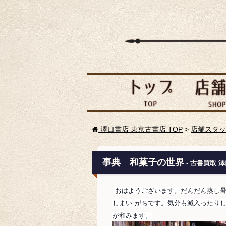
澤口書店 東京古書店 TOP
>
店舗スタッ
事典 和菓子の世界
- 古書買取 
おはようございます。だんだん蒸し
しまい
がちです。気分も滅入ったり
が和みます。