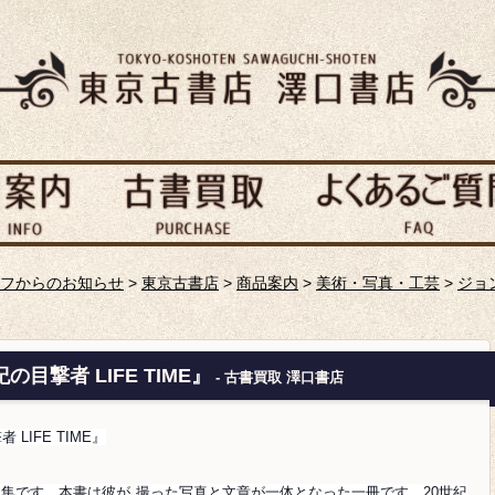
フからのお知らせ
>
東京古書店
>
商品案内
>
美術・写真・工芸
>
ジョ
目撃者 LIFE TIME』
- 古書買取 澤口書店
LIFE TIME』
真集です。本書は彼が
撮った写真と文章が一体となった一冊です。20世紀