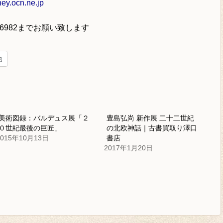
y.ocn.ne.jp
-6982
までお願い致します
他
美術図録：バルデュス展「２
豊島弘尚 新作展 二十二世紀
０世紀最後の巨匠」
の北欧神話｜古書買取り澤口
2015年10月13日
書店
2017年1月20日