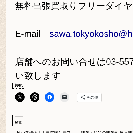
無料出張買取りフリーダイ
E-mail
sawa.tokyokosho@ho
店舗へのお問い合せは
03-55
い致します
共有:
その他
関連
風の変様体｜古書買取り澤口
建築：ｶﾞﾗｽの建築学 日本建