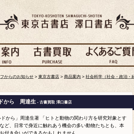
フからのお知らせ
>
東京古書店
>
商品案内
>
社会科学（社会・政治・
ドから 周達生
- 古書買取 澤口書店
ルドから」周達生著 「ヒトと動物の関わり方を研究対象とす
など、日常で身近に触れあう機会の多い動物
たちとも、本
お付き合いが
できるかもしれません。