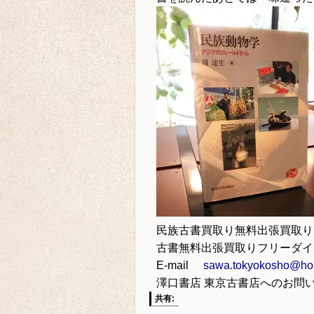
民族古書買取り
無料出張買取り
古書無料出張買取りフリーダ
E-mail
sawa.tokyokosho@hon
澤口書店 東京古書店
へのお問
共有: