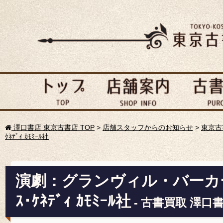
澤口書店 東京古書店 TOP
>
店舗スタッフからのお知らせ
>
東京古
ｹﾈﾃﾞｨ ｶﾓﾐｰﾙ社
演劇：グランヴィル・バーカー
ｽ･ｹﾈﾃﾞｨ ｶﾓﾐｰﾙ社
- 古書買取 澤口