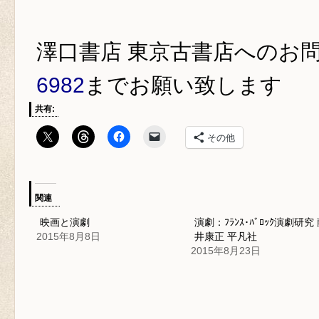
澤口書店 東京古書店
へのお
6982
までお願い致します
共有:
その他
関連
映画と演劇
演劇：ﾌﾗﾝｽ･ﾊﾞﾛｯｸ演劇研究
2015年8月8日
井康正 平凡社
2015年8月23日