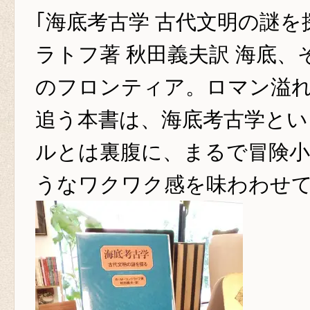
｢海底考古学 古代文明の謎を探
ラトフ著 秋田義夫訳 海底、
のフロンティア。ロマン溢
追う本書は、海底考古学とい
ルとは裏腹に、まるで冒険
うなワク
ワク感を味わわせ