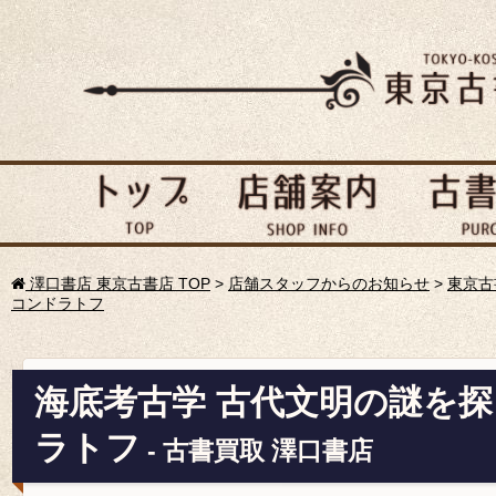
澤口書店 東京古書店 TOP
>
店舗スタッフからのお知らせ
>
東京古
コンドラトフ
海底考古学 古代文明の謎を探
ラトフ
- 古書買取 澤口書店