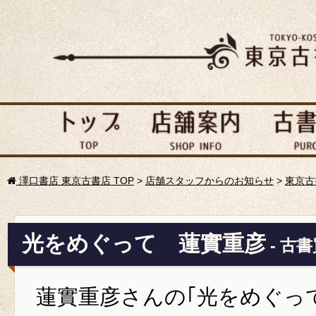
澤口書店 東京古書店 TOP
>
店舗スタッフからのお知らせ
>
東京古
光をめぐって 蓮實重彦
- 古
蓮實重彦さんの｢光をめぐっ