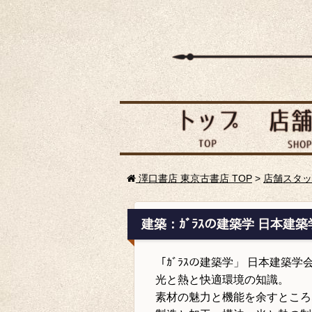
澤口書店 東京古書店 TOP
>
店舗スタッ
建築：ｶﾞﾗｽの建築学 日本建築
「ｶﾞﾗｽの建築学」 日本建築
光と熱と快適環境の知識。
素材の魅力と機能を余すところ