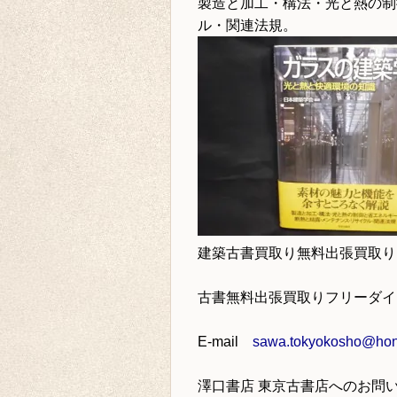
製造と加工・構法・光と熱の制
ル・関連法規。
建築古書買取り
無料出張買取り
古書無料出張買取りフリーダ
E-mail
sawa.tokyokosho@hone
澤口書店 東京古書店
へのお問