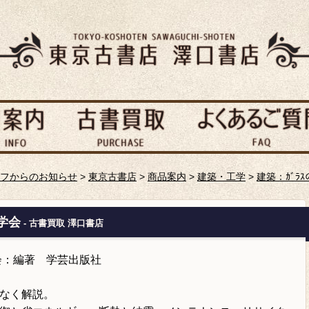
フからのお知らせ
>
東京古書店
>
商品案内
>
建築・工学
>
建築：ｶﾞﾗ
学会
- 古書買取 澤口書店
学会：編著 学芸出版社
なく解説。