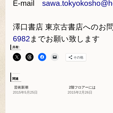
E-mail
sawa.tokyokosho@ho
澤口書店 東京古書店
へのお
6982
までお願い致します
共有:
その他
関連
芸術新潮
2階フロアーには
2015年5月25日
2015年2月26日