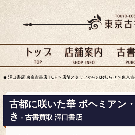
澤口書店 東京古書店 TOP
>
店舗スタッフからのお知らせ
>
東京古
古都に咲いた華 ボヘミアン・
き
- 古書買取 澤口書店