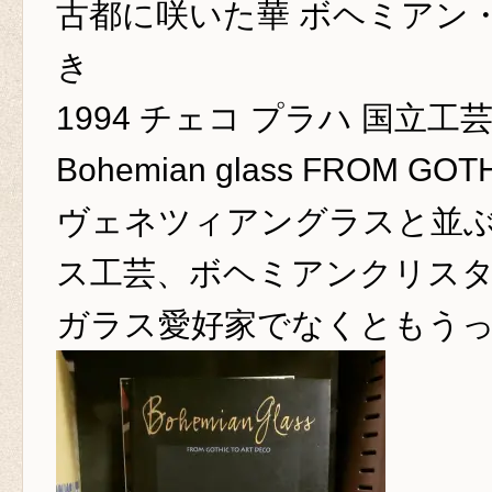
古都に咲いた華 ボヘミアン・
き
1994 チェコ プラハ 国立
Bohemian glass FROM GOT
ヴェネツィアングラスと並
ス工芸、ボヘミアンクリス
ガラス愛好家でなくともう