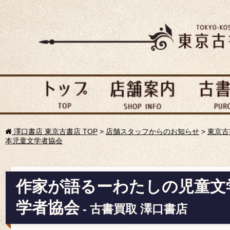
澤口書店 東京古書店 TOP
>
店舗スタッフからのお知らせ
>
東京古
本児童文学者協会
作家が語るーわたしの児童文学
学者協会
- 古書買取 澤口書店