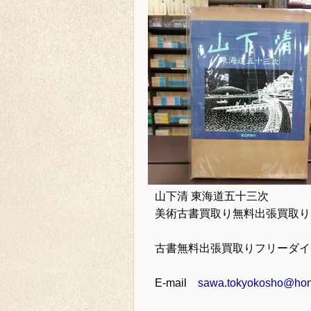
山下清 東海道五十三次
美術古書買取り
無料出張買取り
古書無料出張買取りフリーダ
E-mail
sawa.tokyokosho@hone