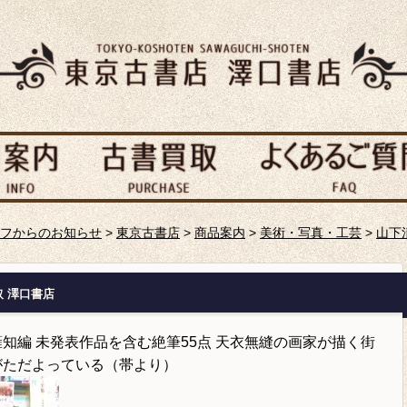
フからのお知らせ
>
東京古書店
>
商品案内
>
美術・写真・工芸
>
山下
取 澤口書店
知編 未発表作品を含む絶筆55点 天衣無縫の画家が描く街
がただよっている（帯より）