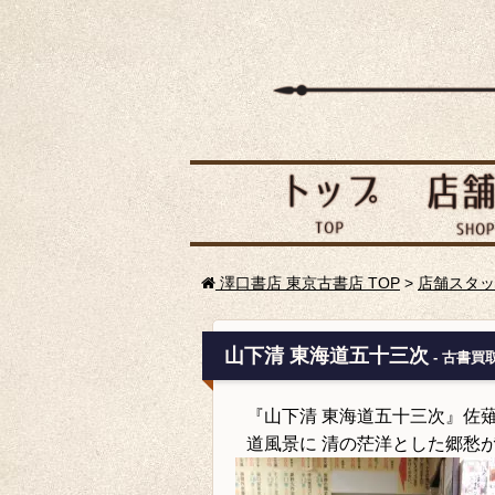
澤口書店 東京古書店 TOP
>
店舗スタッ
山下清 東海道五十三次
- 古書買
『山下清 東海道五十三次』佐薙
道風景に 清の茫洋とした郷愁