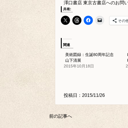
澤口書店 東京古書店
へのお問
共有:
その
関連
美術図録：生誕80周年記念
山下清展
2015年10月18日
投稿日：2015/11/26
前の記事へ