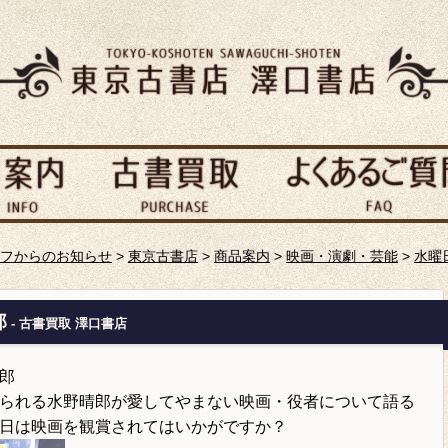
フからのお知らせ
>
東京古書店
>
商品案内
>
映画・演劇・芸能
>
水曜
郎
- 古書買取 澤口書店
郎
られる水野晴郎が愛してやまない映画・役者について語る
日は映画を観賞されてはいかがですか？