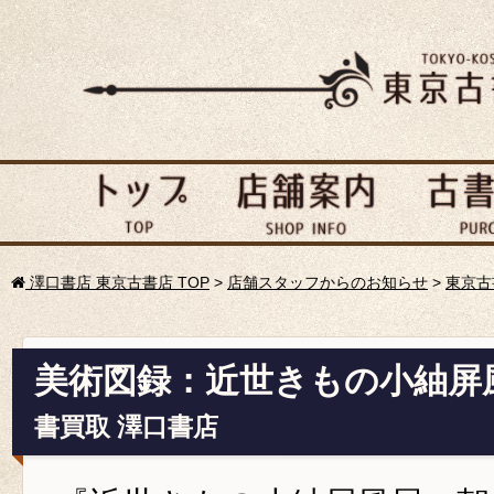
澤口書店 東京古書店 TOP
>
店舗スタッフからのお知らせ
>
東京古
美術図録：近世きもの小紬屏
書買取 澤口書店