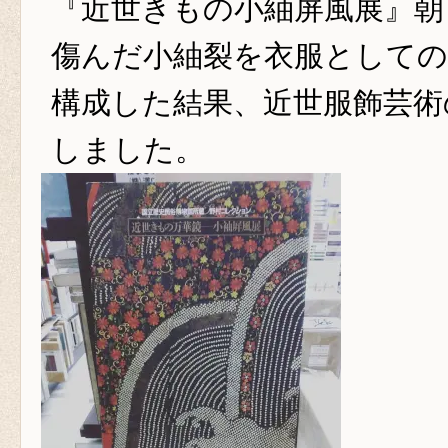
『近世きもの小紬屏風展』朝
傷んだ小紬裂を衣服としての
構成した結果、近世服飾芸術
しました。