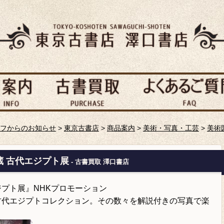
フからのお知らせ
>
東京古書店
>
商品案内
>
美術・写真・工芸
>
美術
 古代エジプト展
- 古書買取 澤口書店
ジプト展』NHKプロモーション
た古代エジプトコレクション。その数々を解説付きの写真で楽