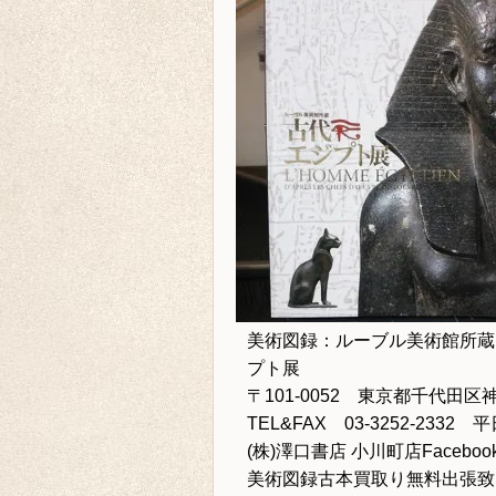
美術図録：ルーブル美術館所蔵
プト展
〒101-0052 東京都千代田区神
TEL&FAX 03-3252-233
(株)澤口書店 小川町店Faceboo
美術図録古本買取り
無料出張致