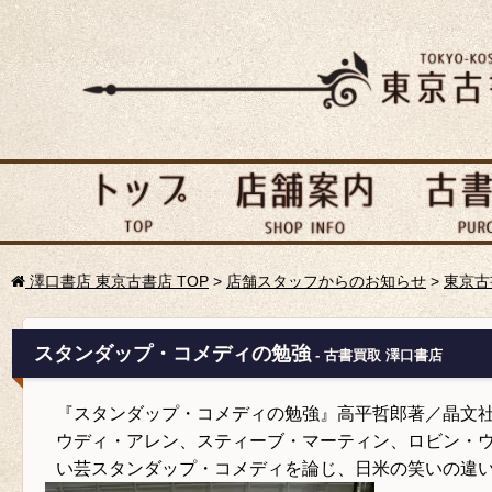
澤口書店 東京古書店 TOP
>
店舗スタッフからのお知らせ
>
東京古
スタンダップ・コメディの勉強
- 古書買取 澤口書店
『スタンダップ・コメディの勉強』高平哲郎著／晶文
ウディ・アレン、スティーブ・マーティン、ロビン・
い芸スタンダップ・コメディを論じ、日米の笑いの違