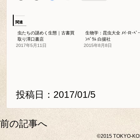
関連
虫たちの謎めく生態｜古書買
生物学：昆虫大全 ﾒｲ･R･ﾍﾞｰ
取り澤口書店
ﾝﾊﾞｳﾑ 白揚社
2017年5月11日
2015年8月8日
投稿日：2017/01/5
前の記事へ
©2015 TOKYO-K