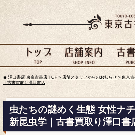
澤口書店 東京古書店 TOP
>
店舗スタッフからのお知らせ
>
東京古
｜古書買取り澤口書店
虫たちの謎めく生態 女性ナ
新昆虫学｜古書買取り澤口書