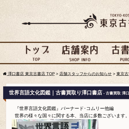
澤口書店 東京古書店 TOP
>
店舗スタッフからのお知らせ
>
東京古
世界言語文化図鑑｜古書買取り澤口書店
- 古書買取 澤
『世界言語文化図鑑』バーナード･コムリー他編
世界の様々な国々に関する本、当店に多数ございます