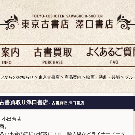
フからのお知らせ
>
東京古書店
>
商品案内
>
映画・演劇・芸能
>
ブル
｜古書買取り澤口書店
- 古書買取 澤口書店
』小出斉著
番。
る小出斉の詳細な解説により、輸入盤などライナーノーツ