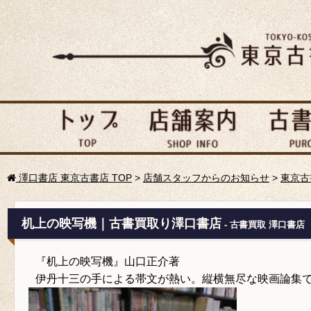
澤口書店 東京古書店 TOP
>
店舗スタッフからのお知らせ
>
東京古
机上の映写機｜古書買取り澤口書店
- 古書買取 澤口書店
『机上の映写機』山口正介著
伊丹十三の手による帯文が熱い。縦横無尽な映画論集