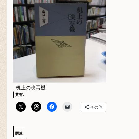
机上の映写機
共有:
その他
関連