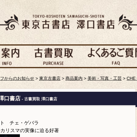
フからのお知らせ
>
東京古書店
>
商品案内
>
美術・写真・工芸
>
CH
り澤口書店
- 古書買取 澤口書店
ト チェ・ゲバラ
のカリスマの実像に迫る好著