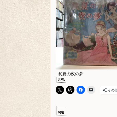
眞夏の夜の夢
共有:
その
関連