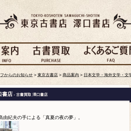
フからのお知らせ
>
東京古書店
>
商品案内
>
日本文学・海外文学・文
口書店
- 古書買取 澤口書店
三島由紀夫の手による「真夏の夜の夢」。