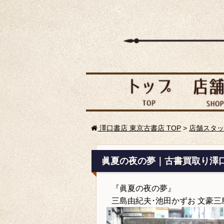
澤口書店 東京古書店 TOP
>
店舗スタッ
眞夏の夜の夢｜古書買取り澤
『眞夏の夜の夢』
三島由紀夫･池田かずお 文豪