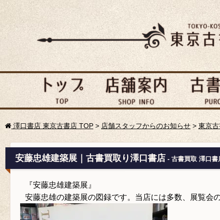
澤口書店 東京古書店 TOP
>
店舗スタッフからのお知らせ
>
東京古
安藤忠雄建築展｜古書買取り澤口書店
- 古書買取 澤口書
『安藤忠雄建築展』
安藤忠雄の建築展の図録です。当店には多数、展覧会