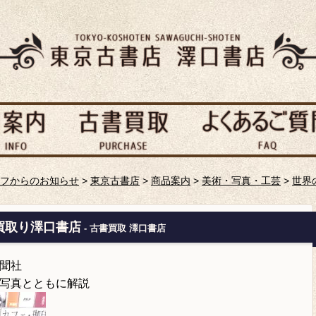
フからのお知らせ
>
東京古書店
>
商品案内
>
美術・写真・工芸
>
世界
買取り澤口書店
- 古書買取 澤口書店
聞社
写真とともに解説