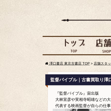
澤口書店 東京古書店 TOP
>
店舗スタッ
監督バイブル｜古書買取り澤
『監督バイブル』宙出版
大林宣彦や実相寺昭雄などの大
代表する映画監督が自らの仕事