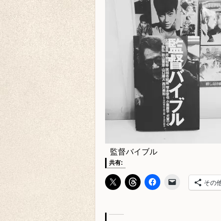
監督バイブル
共有:
その