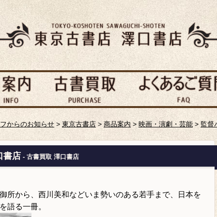
フからのお知らせ
>
東京古書店
>
商品案内
>
映画・演劇・芸能
>
監督
口書店
- 古書買取 澤口書店
御所から、西川美和などいま勢いのある若手まで、日本を
を語る一冊。