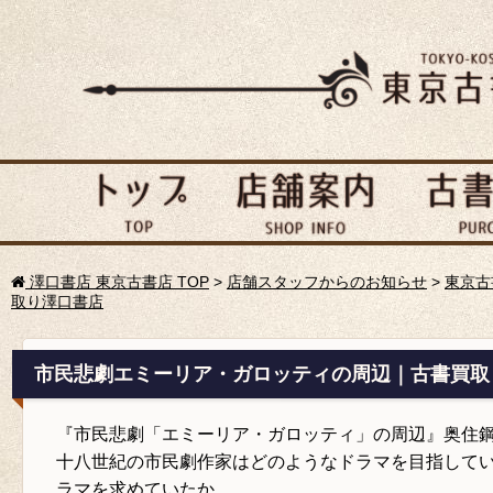
澤口書店 東京古書店 TOP
>
店舗スタッフからのお知らせ
>
東京古
取り澤口書店
市民悲劇エミーリア・ガロッティの周辺｜古書買取
『市民悲劇「エミーリア・ガロッティ」の周辺』奥住
十八世紀の市民劇作家はどのようなドラマを目指して
ラマを求めていたか。