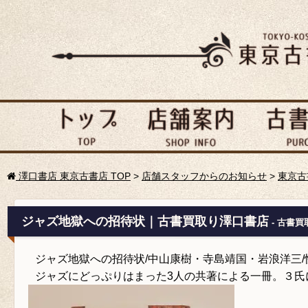
澤口書店 東京古書店 TOP
>
店舗スタッフからのお知らせ
>
東京古
ジャズ地獄への招待状｜古書買取り澤口書店
- 古書買
ジャズ地獄への招待状/中山康樹・寺島靖国・岩浪洋三/
ジャズにどっぷりはまった3人の共著による一冊。３氏