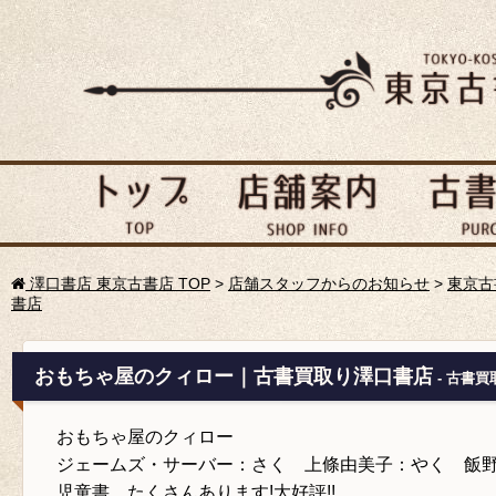
澤口書店 東京古書店 TOP
>
店舗スタッフからのお知らせ
>
東京古
書店
おもちゃ屋のクィロー｜古書買取り澤口書店
- 古書買
おもちゃ屋のクィロー
ジェームズ・サーバー：さく 上條由美子：やく 飯
児童書、たくさんあります!大好評!!