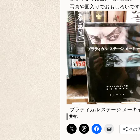
写真や図入りでおもしろいです
プラティカル ステージ メーキ
共有:
その