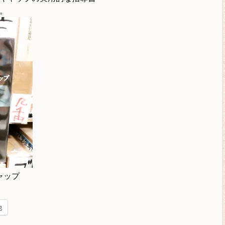
。
ャップ
他