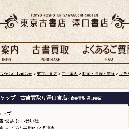
フからのお知らせ
>
東京古書店
>
商品案内
>
映画・演劇・芸能
>
プラ
キャップ｜古書買取り澤口書店
- 古書買取 澤口書店
ャップ
浩 他 訳 けいせい社
キャップの実用的な指導書