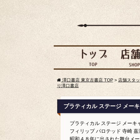
澤口書店 東京古書店 TOP
>
店舗スタッ
り澤口書店
プラティカル ステージ メー
プラティカル ステージ メーキ
フィリップ パロテッド 寺崎 嘉
昭和４８年に出された舞台メー