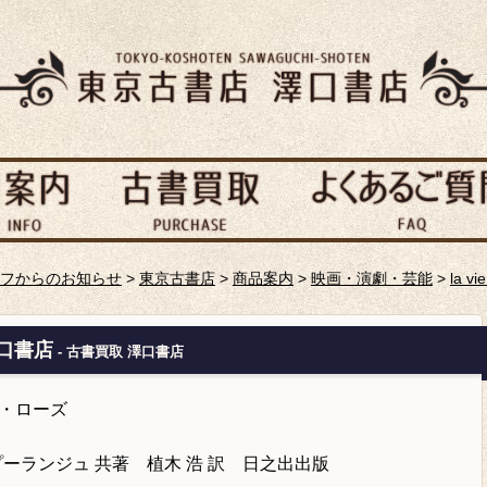
フからのお知らせ
>
東京古書店
>
商品案内
>
映画・演劇・芸能
>
la 
澤口書店
- 古書買取 澤口書店
アン・ローズ
ーランジュ 共著 植木 浩 訳 日之出出版