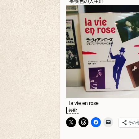
薔薇色の人生!!!
la vie en rose
共有:
その