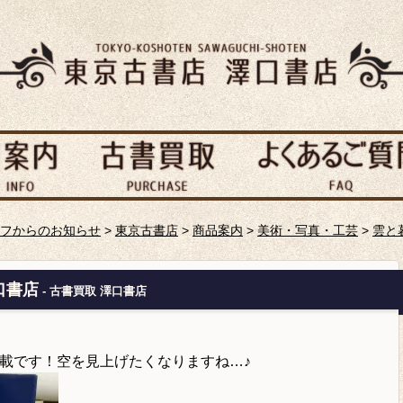
フからのお知らせ
>
東京古書店
>
商品案内
>
美術・写真・工芸
>
雲と
口書店
- 古書買取 澤口書店
載です！空を見上げたくなりますね…♪