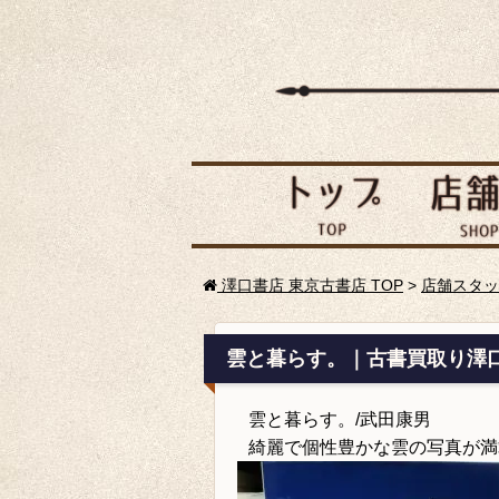
澤口書店 東京古書店 TOP
>
店舗スタッ
雲と暮らす。｜古書買取り澤
雲と暮らす。/武田康男
綺麗で個性豊かな雲の写真が満