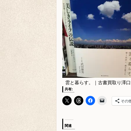
雲と暮らす。｜古書買取り澤口
共有:
その
関連