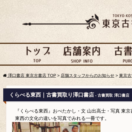
澤口書店 東京古書店 TOP
>
店舗スタッフからのお知らせ
>
東京古
くらべる東西｜古書買取り澤口書店
- 古書買取 澤口書店
『くらべる東西』おべたかし・文 山出高士・写真 東京
東西の文化の違いを写真でみれる一冊です。