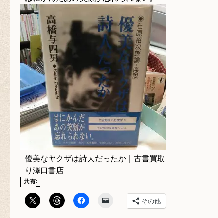
優美なヤクザは詩人だったか｜古書買取
り澤口書店
共有:
その他