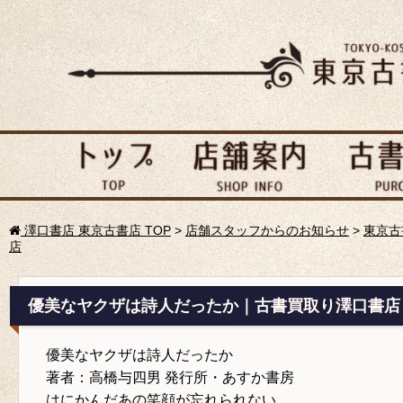
澤口書店 東京古書店 TOP
>
店舗スタッフからのお知らせ
>
東京古
店
優美なヤクザは詩人だったか｜古書買取り澤口書店
優美なヤクザは詩人だったか
著者：高橋与四男 発行所・あすか書房
はにかんだあの笑顔が忘れられない。