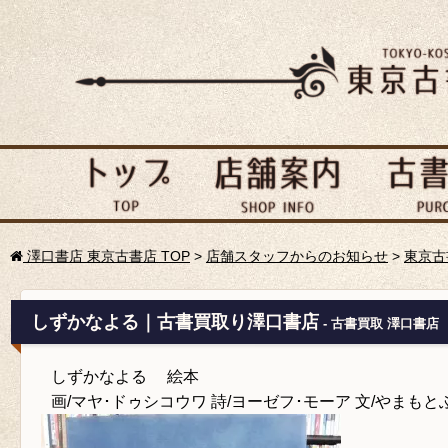
澤口書店 東京古書店 TOP
>
店舗スタッフからのお知らせ
>
東京古
しずかなよる｜古書買取り澤口書店
- 古書買取 澤口書店
しずかなよる 絵本
画/マヤ･ドゥシコウワ 詩/ヨーゼフ･モーア 文/やまもと