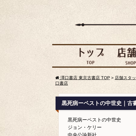
澤口書店 東京古書店 TOP
>
店舗スタッ
口書店
黒死病ーペストの中世史｜古
黒死病ーペストの中世史
ジョン・ケリー
中央公論新社