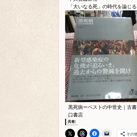
「大いなる死」の時代を論じる
黒死病ーペストの中世史｜古書
口書店
共有:
その