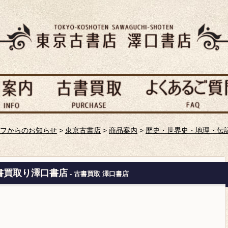
フからのお知らせ
>
東京古書店
>
商品案内
>
歴史・世界史・地理・伝
書買取り澤口書店
- 古書買取 澤口書店