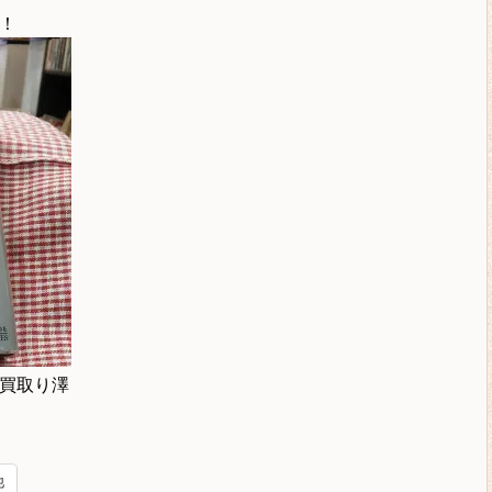
！
買取り澤
他