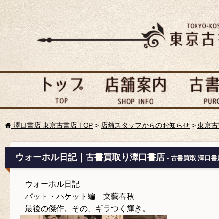
澤口書店 東京古書店 TOP
>
店舗スタッフからのお知らせ
>
東京古
ウォーホル日記｜古書買取り澤口書店
- 古書買取 澤口書
ウォーホル日記
パット・ハケット編 文藝春秋
最後の傑作。その、ギラつく輝き。