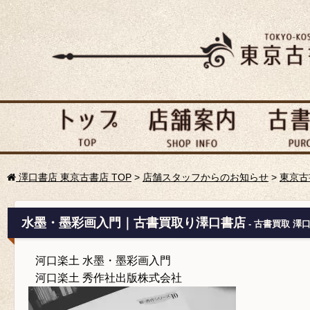
澤口書店 東京古書店 TOP
>
店舗スタッフからのお知らせ
>
東京古
水墨・墨彩画入門｜古書買取り澤口書店
- 古書買取 澤
河口楽土 水墨・墨彩画入門
河口楽土 秀作社出版株式会社