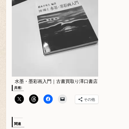
水墨・墨彩画入門｜古書買取り澤口書店
共有:
その他
関連