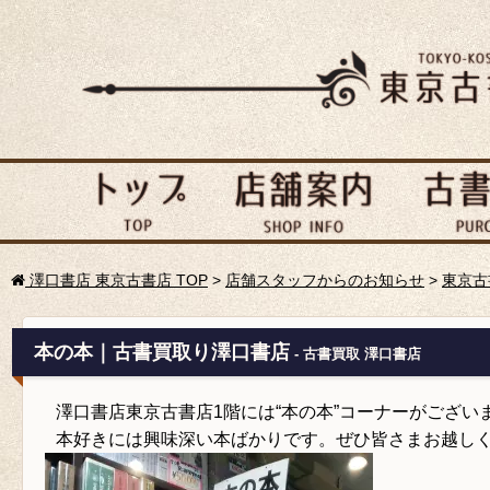
澤口書店 東京古書店 TOP
>
店舗スタッフからのお知らせ
>
東京古
本の本｜古書買取り澤口書店
- 古書買取 澤口書店
澤口書店東京古書店1階には“本の本”コーナーがござい
本好きには興味深い本ばかりです。ぜひ皆さまお越し