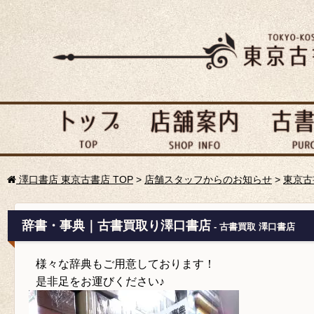
澤口書店 東京古書店 TOP
>
店舗スタッフからのお知らせ
>
東京古
辞書・事典｜古書買取り澤口書店
- 古書買取 澤口書店
様々な辞典もご用意しております！
是非足をお運びください♪