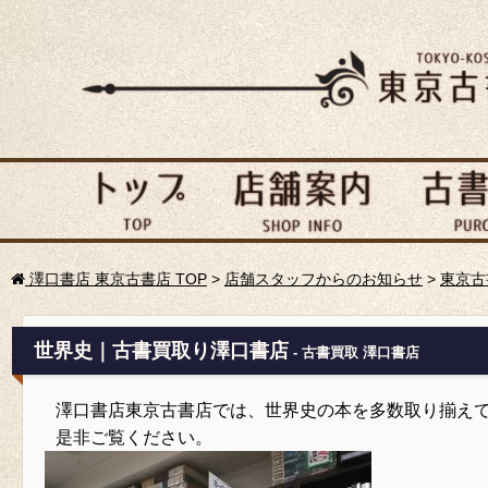
澤口書店 東京古書店 TOP
>
店舗スタッフからのお知らせ
>
東京古
世界史｜古書買取り澤口書店
- 古書買取 澤口書店
澤口書店東京古書店では、世界史の本を多数取り揃え
是非ご覧ください。